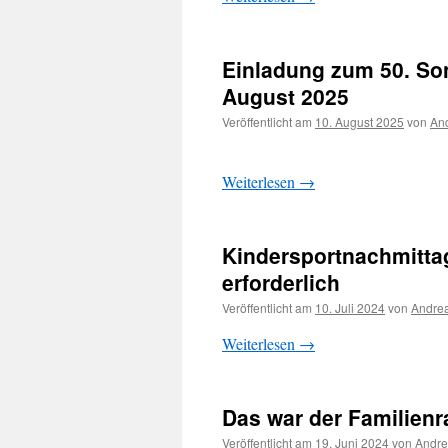
Einladung zum 50. Son
August 2025
Veröffentlicht am
10. August 2025
von
And
Weiterlesen
→
Kindersportnachmitta
erforderlich
Veröffentlicht am
10. Juli 2024
von
Andrea
Weiterlesen
→
Das war der Familien
Veröffentlicht am
19. Juni 2024
von
Andre