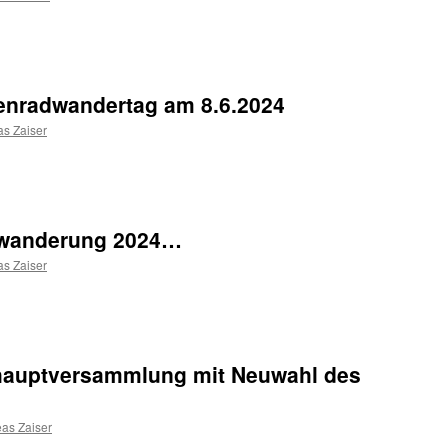
enradwandertag am 8.6.2024
s Zaiser
gswanderung 2024…
s Zaiser
hauptversammlung mit Neuwahl des
as Zaiser