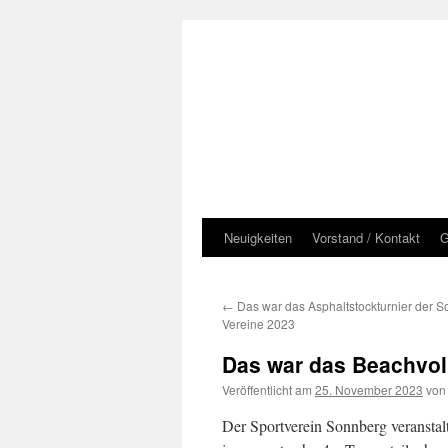
Zum
Inhalt
springen
Neuigkeiten
Vorstand / Kontakt
G
←
Das war das Asphaltstockturnier der 
Vereine 2023
Das war das Beachvoll
Veröffentlicht am
25. November 2023
von
Der Sportverein Sonnberg veranstal