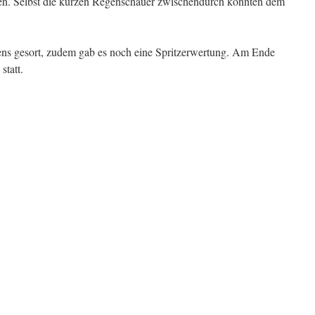
en. Selbst die kurzen Regenschauer zwischendurch konnten dem
ens gesort, zudem gab es noch eine Spritzerwertung. Am Ende
statt.