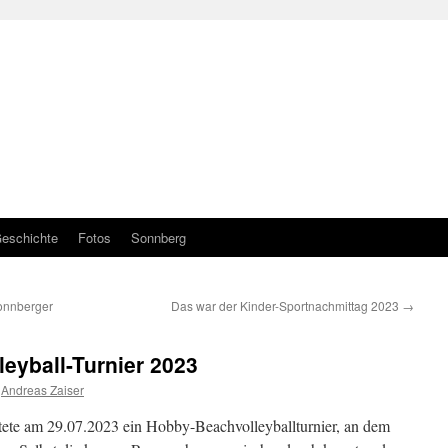
eschichte
Fotos
Sonnberg
Sonnberger
Das war der Kinder-Sportnachmittag 2023
→
eyball-Turnier 2023
Andreas Zaiser
tete am 29.07.2023 ein Hobby-Beachvolleyballturnier, an dem