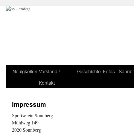
Zum
Inhalt
springen
Neuigkeiten
Vorstand /
Geschichte
Fotos
Sonnb
Kontakt
Impressum
Sportverein Sonnberg
Mühlweg 149
2020 Sonnberg