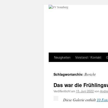
Zum
Inhalt
springen
Neuigkeiten
Vorstand / Kontakt
G
Bericht
Schlagwortarchiv:
Das war die Frühlin
Veröffentlicht am
15. Juni 2022
von
Andre
Diese Galerie enthält
10 Fot