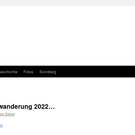
eschichte
Fotos
Sonnberg
gswanderung 2022…
as Zaiser
os
.